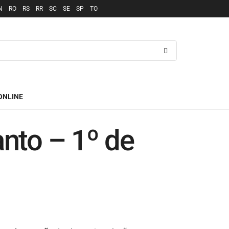
N
RO
RS
RR
SC
SE
SP
TO
ONLINE
anto – 1º de