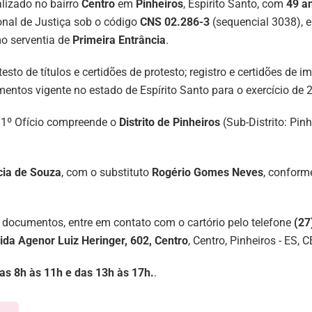
alizado no bairro
Centro
em
Pinheiros
, Espírito Santo, com
49 a
nal de Justiça sob o código
CNS 02.286-3
(sequencial 3038), e
mo serventia de
Primeira Entrância
.
testo de títulos e certidões de protesto; registro e certidões de 
entos vigente no estado de Espírito Santo para o exercício de 
do 1º Ofício compreende o
Distrito de Pinheiros
(Sub-Distrito: Pi
cia de Souza
, com o substituto
Rogério Gomes Neves
, conform
 documentos, entre em contato com o cartório pelo telefone
(27
ida Agenor Luiz Heringer, 602, Centro
, Centro, Pinheiros - ES,
 das 8h às 11h e das 13h às 17h.
.