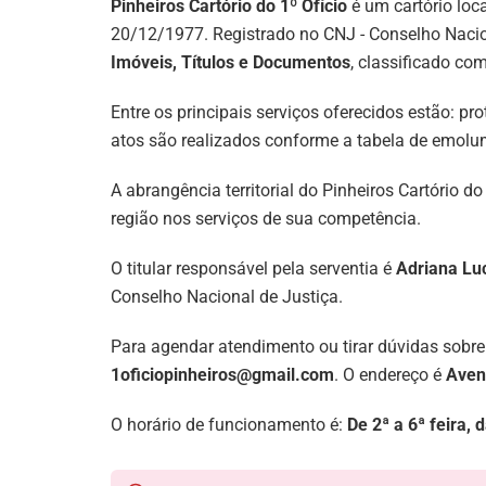
Pinheiros Cartório do 1º Ofício
é um cartório loc
20/12/1977. Registrado no CNJ - Conselho Nacio
Imóveis, Títulos e Documentos
, classificado co
Entre os principais serviços oferecidos estão: pro
atos são realizados conforme a tabela de emolum
A abrangência territorial do Pinheiros Cartório 
região nos serviços de sua competência.
O titular responsável pela serventia é
Adriana Lu
Conselho Nacional de Justiça.
Para agendar atendimento ou tirar dúvidas sobre
1oficiopinheiros@gmail.com
. O endereço é
Aven
O horário de funcionamento é:
De 2ª a 6ª feira,