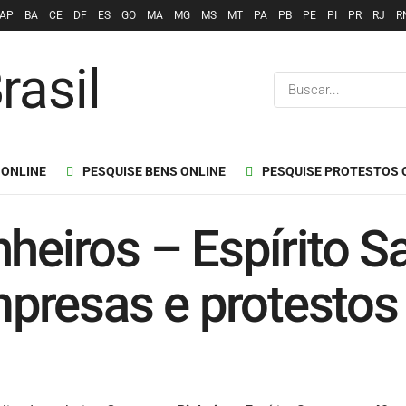
AP
BA
CE
DF
ES
GO
MA
MG
MS
MT
PA
PB
PE
PI
PR
RJ
R
 ONLINE
PESQUISE BENS ONLINE
PESQUISE PROTESTOS 
heiros – Espírito S
empresas e protestos