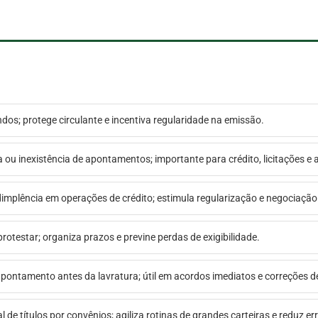
ndos; protege circulante e incentiva regularidade na emissão.
a ou inexistência de apontamentos; importante para crédito, licitações e 
adimplência em operações de crédito; estimula regularização e negociação
rotestar; organiza prazos e previne perdas de exigibilidade.
o apontamento antes da lavratura; útil em acordos imediatos e correções d
al de títulos por convênios; agiliza rotinas de grandes carteiras e reduz e