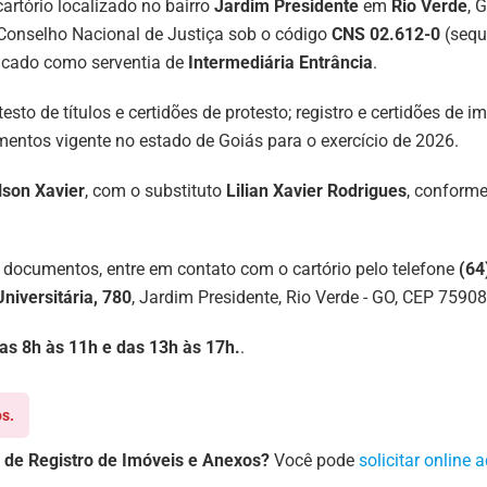
artório localizado no bairro
Jardim Presidente
em
Rio Verde
, 
Conselho Nacional de Justiça sob o código
CNS 02.612-0
(seque
ificado como serventia de
Intermediária Entrância
.
testo de títulos e certidões de protesto; registro e certidões de 
entos vigente no estado de Goiás para o exercício de 2026.
lson Xavier
, com o substituto
Lilian Xavier Rodrigues
, conform
 documentos, entre em contato com o cartório pelo telefone
(64
niversitária, 780
, Jardim Presidente, Rio Verde - GO, CEP 75908
 das 8h às 11h e das 13h às 17h.
.
s.
 de Registro de Imóveis e Anexos?
Você pode
solicitar online 