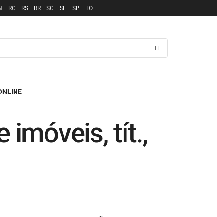
N
RO
RS
RR
SC
SE
SP
TO
ONLINE
imóveis, tít.,