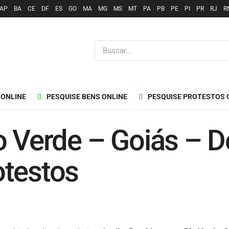
AP
BA
CE
DF
ES
GO
MA
MG
MS
MT
PA
PB
PE
PI
PR
RJ
R
 ONLINE
PESQUISE BENS ONLINE
PESQUISE PROTESTOS 
 Verde – Goiás – De 
otestos