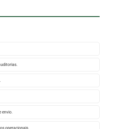
auditorias.
.
e envio.
rros operacionais.