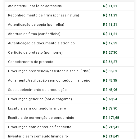
Ata notarial - por folha acrescida
R$ 11,21
Reconhecimento de firma (por assinatura)
R$ 11,21
Autenticação de cópia (por folha)
R$ 11,21
Abertura de firma (cartão/ficha)
R$ 11,21
Autenticação de documento eletrônico
R$ 12,99
Certidão de protesto (por nome)
R$ 27,30
Cancelamento de protesto
R$ 36,27
Procuração previdência/assistência social (INSS)
R$ 36,61
Aditamento/retificação sem conteúdo financeiro
R$ 43,35
Substabelecimento de procuração
R$ 45,96
Procuração genérica (por outorgante)
R$ 68,94
Escritura sem conteúdo financeiro
R$ 72,90
Escritura de convenção de condomínio
R$ 174,68
Procuração com conteúdo financeiro
R$ 218,41
Inventário sem conteúdo financeiro
R$ 218,41