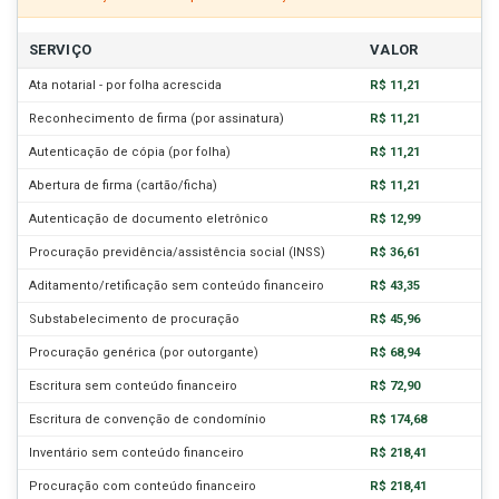
SERVIÇO
VALOR
Ata notarial - por folha acrescida
R$ 11,21
Reconhecimento de firma (por assinatura)
R$ 11,21
Autenticação de cópia (por folha)
R$ 11,21
Abertura de firma (cartão/ficha)
R$ 11,21
Autenticação de documento eletrônico
R$ 12,99
Procuração previdência/assistência social (INSS)
R$ 36,61
Aditamento/retificação sem conteúdo financeiro
R$ 43,35
Substabelecimento de procuração
R$ 45,96
Procuração genérica (por outorgante)
R$ 68,94
Escritura sem conteúdo financeiro
R$ 72,90
Escritura de convenção de condomínio
R$ 174,68
Inventário sem conteúdo financeiro
R$ 218,41
Procuração com conteúdo financeiro
R$ 218,41