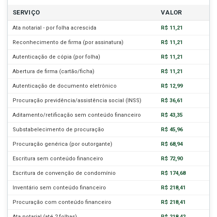
SERVIÇO
VALOR
Ata notarial - por folha acrescida
R$ 11,21
Reconhecimento de firma (por assinatura)
R$ 11,21
Autenticação de cópia (por folha)
R$ 11,21
Abertura de firma (cartão/ficha)
R$ 11,21
Autenticação de documento eletrônico
R$ 12,99
Procuração previdência/assistência social (INSS)
R$ 36,61
Aditamento/retificação sem conteúdo financeiro
R$ 43,35
Substabelecimento de procuração
R$ 45,96
Procuração genérica (por outorgante)
R$ 68,94
Escritura sem conteúdo financeiro
R$ 72,90
Escritura de convenção de condomínio
R$ 174,68
Inventário sem conteúdo financeiro
R$ 218,41
Procuração com conteúdo financeiro
R$ 218,41
Ata notarial (até 2 folhas)
R$ 218,42