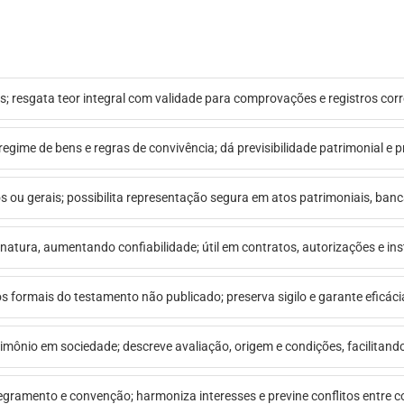
s; resgata teor integral com validade para comprovações e registros corr
 regime de bens e regras de convivência; dá previsibilidade patrimonial e 
s ou gerais; possibilita representação segura em atos patrimoniais, bancár
inatura, aumentando confiabilidade; útil em contratos, autorizações e in
itos formais do testamento não publicado; preserva sigilo e garante eficáci
rimônio em sociedade; descreve avaliação, origem e condições, facilitando 
regramento e convenção; harmoniza interesses e previne conflitos entre