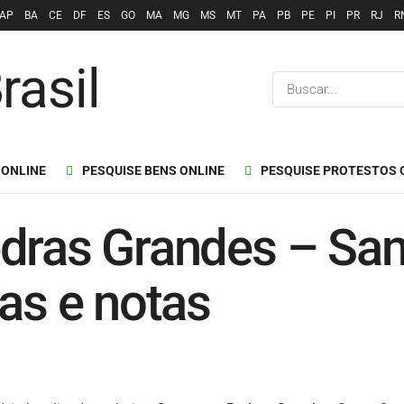
AP
BA
CE
DF
ES
GO
MA
MG
MS
MT
PA
PB
PE
PI
PR
RJ
R
 ONLINE
PESQUISE BENS ONLINE
PESQUISE PROTESTOS 
dras Grandes – San
oas e notas