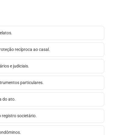
elatos.
proteção recíproca ao casal.
ios e judiciais.
strumentos particulares.
a do ato.
registro societário.
 condôminos.