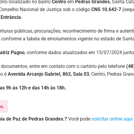
ório localizado no bairro
Centro
em
Pedras Grandes
, Santa Ca
Conselho Nacional de Justiça sob o código
CNS 10.642-7
(seque
 Entrância
.
scrituras públicas, procurações, reconhecimento de firma e aute
 conforme a tabela de emolumentos vigente no estado de Santa 
atriz Pagno
, conforme dados atualizados em 15/07/2024 junto
 documentos, entre em contato com o cartório pelo telefone
(48
ço é
Avenida Arcanjo Gabriel, 863, Sala 03
, Centro, Pedras Gra
 das 9h às 12h e das 14h às 18h.
.
s.
nia de Paz de Pedras Grandes.?
Você pode
solicitar online aqui