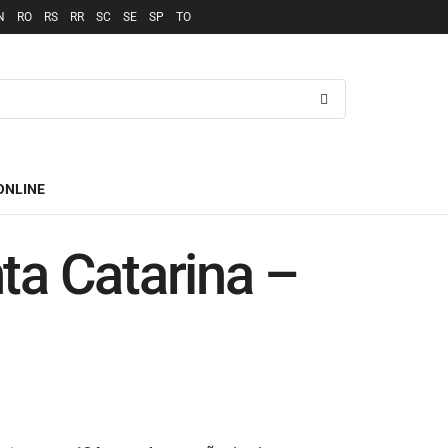
N
RO
RS
RR
SC
SE
SP
TO
ONLINE
ta Catarina –