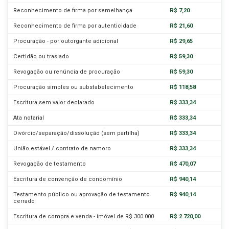
Reconhecimento de firma por semelhança
R$ 7,20
Reconhecimento de firma por autenticidade
R$ 21,60
Procuração - por outorgante adicional
R$ 29,65
Certidão ou traslado
R$ 59,30
Revogação ou renúncia de procuração
R$ 59,30
Procuração simples ou substabelecimento
R$ 118,58
Escritura sem valor declarado
R$ 333,34
Ata notarial
R$ 333,34
Divórcio/separação/dissolução (sem partilha)
R$ 333,34
União estável / contrato de namoro
R$ 333,34
Revogação de testamento
R$ 470,07
Escritura de convenção de condomínio
R$ 940,14
Testamento público ou aprovação de testamento
R$ 940,14
cerrado
Escritura de compra e venda - imóvel de R$ 300.000
R$ 2.720,00