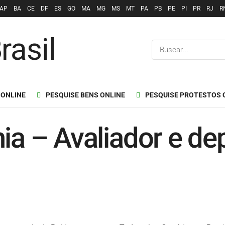
AP
BA
CE
DF
ES
GO
MA
MG
MS
MT
PA
PB
PE
PI
PR
RJ
R
 ONLINE
PESQUISE BENS ONLINE
PESQUISE PROTESTOS 
ia – Avaliador e de