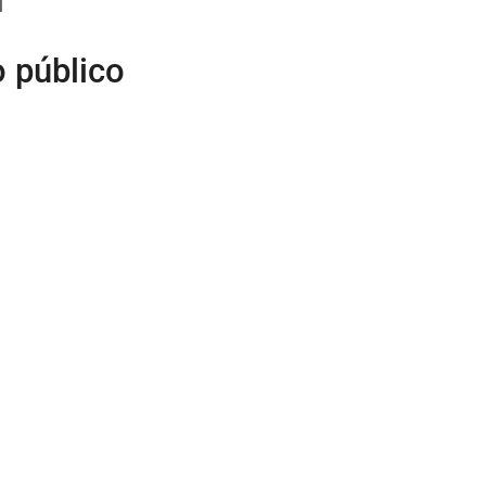
l
o público