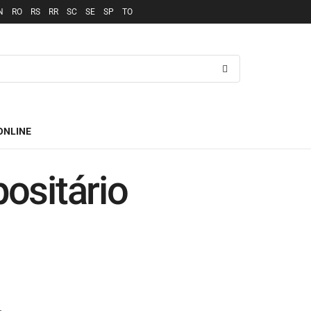
N
RO
RS
RR
SC
SE
SP
TO
ONLINE
positário