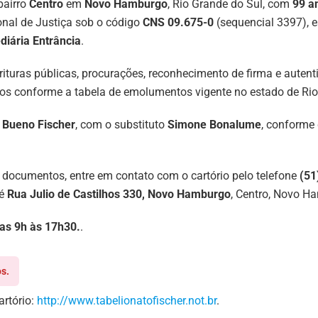
bairro
Centro
em
Novo Hamburgo
, Rio Grande do Sul, com
99 a
nal de Justiça sob o código
CNS 09.675-0
(sequencial 3397), e
diária Entrância
.
crituras públicas, procurações, reconhecimento de firma e auten
ados conforme a tabela de emolumentos vigente no estado de Rio
o Bueno Fischer
, com o substituto
Simone Bonalume
, conforme
 documentos, entre em contato com o cartório pelo telefone
(51
 é
Rua Julio de Castilhos 330, Novo Hamburgo
, Centro, Novo H
das 9h às 17h30.
.
s.
artório:
http://www.tabelionatofischer.not.br
.