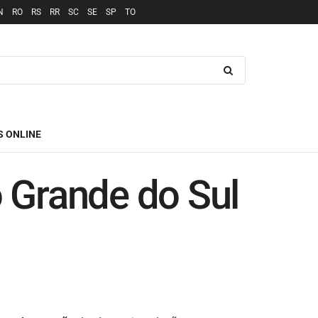
N
RO
RS
RR
SC
SE
SP
TO
S ONLINE
 Grande do Sul