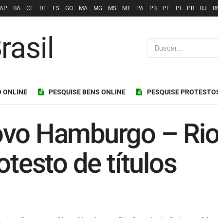
AP
BA
CE
DF
ES
GO
MA
MG
MS
MT
PA
PB
PE
PI
PR
RJ
R
 ONLINE
PESQUISE BENS ONLINE
PESQUISE PROTESTO
ovo Hamburgo – Rio
otesto de títulos