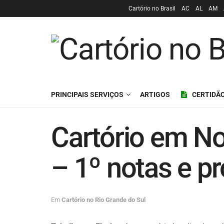
Cartório no Brasil
AC
AL
AM
PRINCIPAIS SERVIÇOS
ARTIGOS
CERTIDÃO
Cartório em N
– 1º notas e pr
Em
Cartório no Rio Grande do Sul