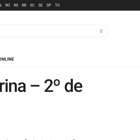
N
RO
RS
RR
SC
SE
SP
TO
ONLINE
ina – 2º de