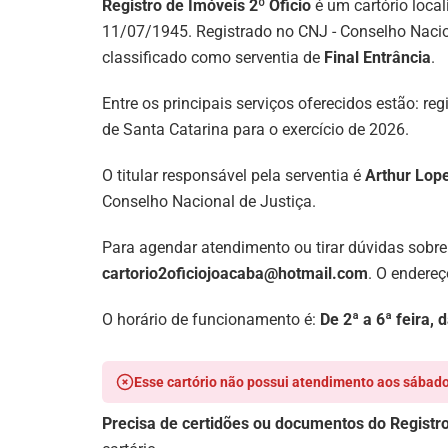
Registro de Imóveis 2º Oficio
é um cartório local
11/07/1945. Registrado no CNJ - Conselho Nacio
classificado como serventia de
Final Entrância
.
Entre os principais serviços oferecidos estão: r
de Santa Catarina para o exercício de 2026.
O titular responsável pela serventia é
Arthur Lop
Conselho Nacional de Justiça.
Para agendar atendimento ou tirar dúvidas sobre
cartorio2oficiojoacaba@hotmail.com
. O endere
O horário de funcionamento é:
De 2ª a 6ª feira,
Esse cartório não possui atendimento aos sábado
Precisa de certidões ou documentos do Registro