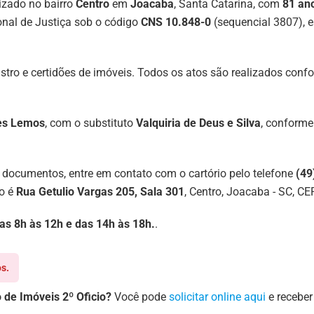
izado no bairro
Centro
em
Joacaba
, Santa Catarina, com
81 an
nal de Justiça sob o código
CNS 10.848-0
(sequencial 3807), e
egistro e certidões de imóveis. Todos os atos são realizados co
es Lemos
, com o substituto
Valquiria de Deus e Silva
, conform
 documentos, entre em contato com o cartório pelo telefone
(49
ço é
Rua Getulio Vargas 205, Sala 301
, Centro, Joacaba - SC, C
 das 8h às 12h e das 14h às 18h.
.
s.
 de Imóveis 2º Oficio?
Você pode
solicitar online aqui
e receber