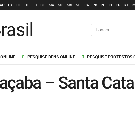
AP
BA
CE
DF
ES
GO
MA
MG
MS
MT
PA
PB
PE
PI
PR
RJ
R
 ONLINE
PESQUISE BENS ONLINE
PESQUISE PROTESTOS 
açaba – Santa Catar