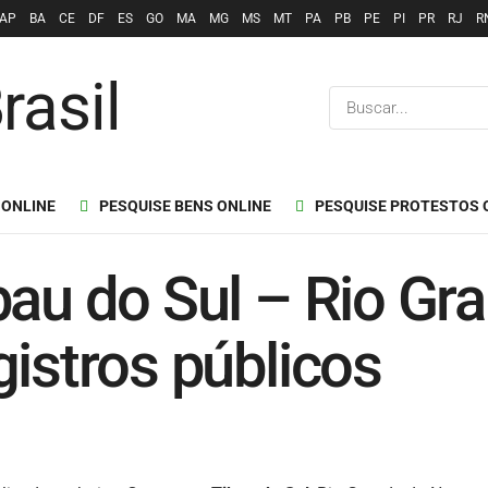
AP
BA
CE
DF
ES
GO
MA
MG
MS
MT
PA
PB
PE
PI
PR
RJ
R
 ONLINE
PESQUISE BENS ONLINE
PESQUISE PROTESTOS 
bau do Sul – Rio Gr
gistros públicos