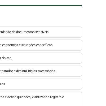
circulação de documentos sensíveis.
ia econômica e situações específicas.
a do ato.
estador e diminui litígios sucessórios.
uras.
tos e define quinhões, viabilizando registro e