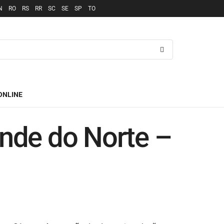
N
RO
RS
RR
SC
SE
SP
TO
ONLINE
ande do Norte –