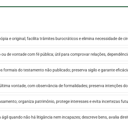
ópia e original; facilita trâmites burocráticos e elimina necessidade de 
o ou de vontade com fé pública; útil para comprovar relações, dependênc
itos formais do testamento não publicado; preserva sigilo e garante eficáci
 última vontade, com observância de formalidades; preserva intenções do t
asamento; organiza patrimônio, protege interesses e evita incertezas fut
a ágil quando não há litigância nem incapazes; descreve bens, avalia direi