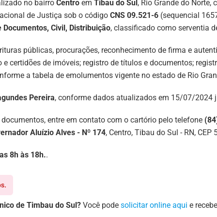
alizado no bairro
Centro
em
Tibau do Sul
, Rio Grande do Norte,
acional de Justiça sob o código
CNS 09.521-6
(sequencial 1657)
e Documentos, Civil, Distribuição
, classificado como serventia 
scrituras públicas, procurações, reconhecimento de firma e auten
tro e certidões de imóveis; registro de títulos e documentos; regi
nforme a tabela de emolumentos vigente no estado de Rio Grand
agundes Pereira
, conforme dados atualizados em 15/07/2024 j
 documentos, entre em contato com o cartório pelo telefone
(84
ernador Aluízio Alves - Nº 174
, Centro, Tibau do Sul - RN, CEP
das 8h às 18h.
.
s.
Único de Timbau do Sul?
Você pode
solicitar online aqui
e recebe