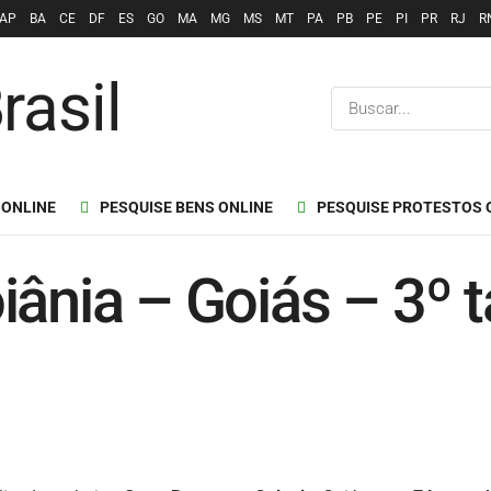
AP
BA
CE
DF
ES
GO
MA
MG
MS
MT
PA
PB
PE
PI
PR
RJ
R
 ONLINE
PESQUISE BENS ONLINE
PESQUISE PROTESTOS 
iânia – Goiás – 3º t