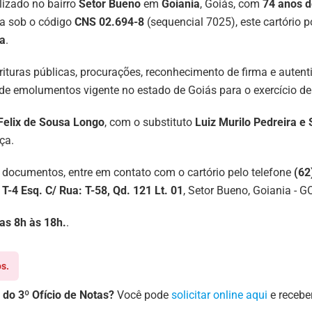
lizado no bairro
Setor Bueno
em
Goiania
, Goiás, com
74 anos d
ça sob o código
CNS 02.694-8
(sequencial 7025), este cartório 
ia
.
scrituras públicas, procurações, reconhecimento de firma e aute
de emolumentos vigente no estado de Goiás para o exercício de
Felix de Sousa Longo
, com o substituto
Luiz Murilo Pedreira e 
ça.
 documentos, entre em contato com o cartório pelo telefone
(62
 T-4 Esq. C/ Rua: T-58, Qd. 121 Lt. 01
, Setor Bueno, Goiania - 
das 8h às 18h.
.
s.
 do 3º Ofício de Notas?
Você pode
solicitar online aqui
e recebe