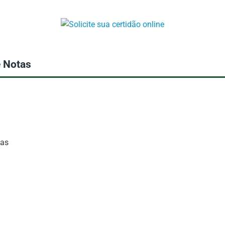
e Notas
tas