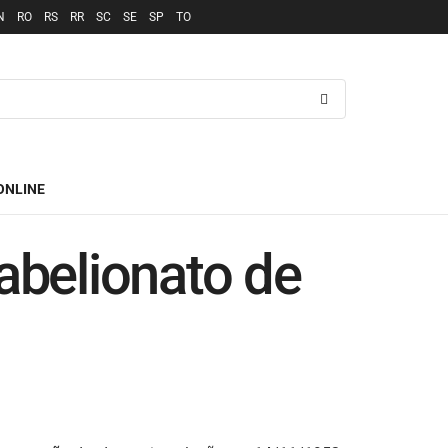
N
RO
RS
RR
SC
SE
SP
TO
ONLINE
abelionato de