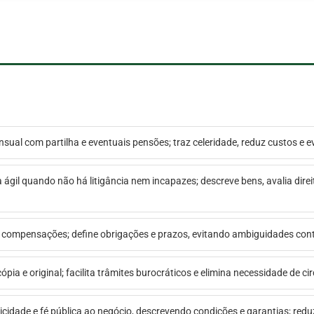
nsual com partilha e eventuais pensões; traz celeridade, reduz custos e ev
a ágil quando não há litigância nem incapazes; descreve bens, avalia direi
e compensações; define obrigações e prazos, evitando ambiguidades cont
ópia e original; facilita trâmites burocráticos e elimina necessidade de 
icidade e fé pública ao negócio, descrevendo condições e garantias; reduz 