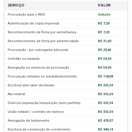
SERVIÇO
VALOR
Procuração para o INSS
Gratuito
Autenticação de cópia impressa
R$ 7,20
Reconhecimento de firma por semelhança
R$ 7,20
Reconhecimento de firma por autenticidade
R$ 21,60
Procuração - por outorgante adicional
R$ 29,65
Certidão ou traslado
R$ 59,30
Revogação ou renúncia de procuração
R$ 59,30
Procuração simples ou substabelecimento
R$ 118,58
Escritura sem valor declarado
R$ 333,34
Ata notarial
R$ 333,34
Divórcio/separação/dissolução (sem partilha)
R$ 333,34
União estável / contrato de namoro
R$ 333,34
Revogação de testamento
R$ 470,07
Escritura de convenção de condomínio
R$ 940,14