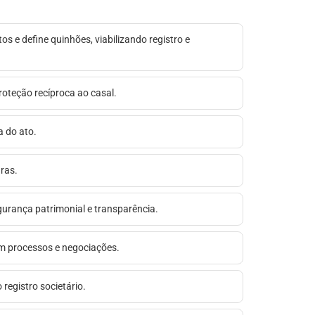
tos e define quinhões, viabilizando registro e
proteção recíproca ao casal.
a do ato.
uras.
egurança patrimonial e transparência.
em processos e negociações.
registro societário.