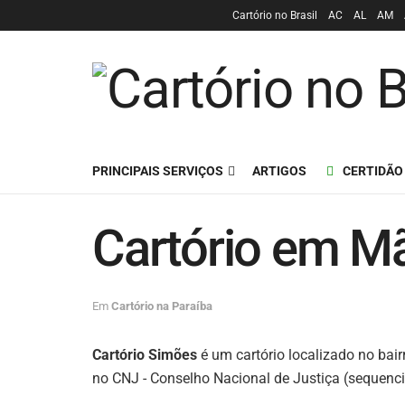
Cartório no Brasil
AC
AL
AM
PRINCIPAIS SERVIÇOS
ARTIGOS
CERTIDÃO
Cartório em Mã
Em
Cartório na Paraíba
Cartório Simões
é um cartório localizado no bai
no CNJ - Conselho Nacional de Justiça (sequencia