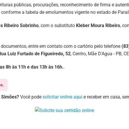
scrituras públicas, procurações, reconhecimento de firma e aute
 conforme a tabela de emolumentos vigente no estado de Paraíb
s Ribeiro Sobrinho
, com o substituto
Kleber Moura Ribeiro
, co
 documentos, entre em contato com o cartório pelo telefone
(83
Rua Luiz Furtado de Figueiredo, 52
, Centro, Mãe D'Agua - PB, C
 das 8h às 11h e das 13h às 16h.
.
s.
o Simões?
Você pode
solicitar online aqui
e receber em casa, sem