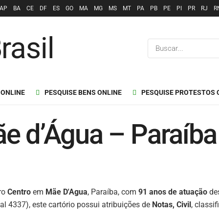
AP
BA
CE
DF
ES
GO
MA
MG
MS
MT
PA
PB
PE
PI
PR
RJ
R
 ONLINE
PESQUISE BENS ONLINE
PESQUISE PROTESTOS 
e d’Água – Paraíba 
rro
Centro
em
Mãe D'Agua
, Paraíba, com
91 anos de atuação
des
l 4337), este cartório possui atribuições de
Notas, Civil
, class