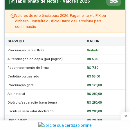
Tabelionato de Notas - Valores 2026
2026
Valores de referência para 2026. Pagamento via PIX ou
dinheiro. Consulte o Ofício Único de Barcelona para
confirmação.
SERVIÇO
VALOR
Procuração para o INSS
Gratuito
Autenticação de cópia (por página)
R$ 5,00
Reconhecimento de firma
R$ 7,50
Certidão ou traslado
R$ 55,00
Procuração geral
R$ 120,00
Ata notarial
R$ 280,00
Divórcio/separação (sem bens)
R$ 280,00
Escritura sem valor declarado
R$ 280,00
União estável
R$ 280,00
Testamento público
R$ 850,00