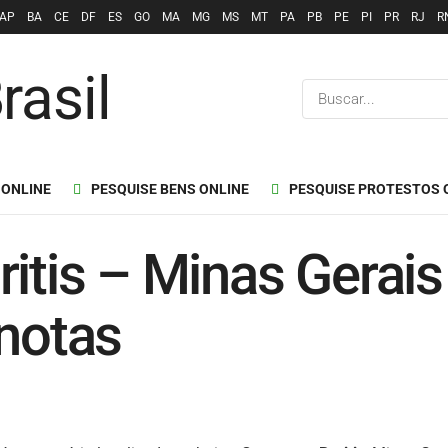
AP
BA
CE
DF
ES
GO
MA
MG
MS
MT
PA
PB
PE
PI
PR
RJ
R
 ONLINE
PESQUISE BENS ONLINE
PESQUISE PROTESTOS 
itis – Minas Gerais
 notas