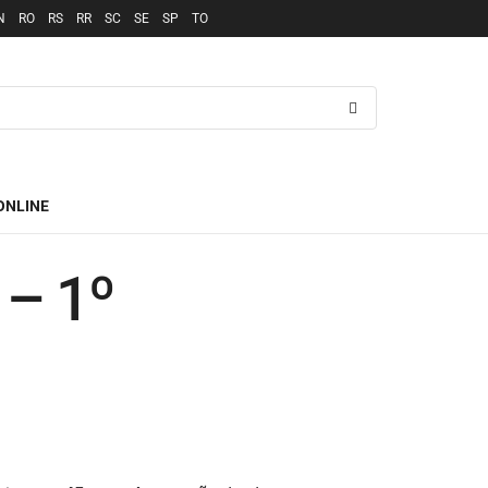
N
RO
RS
RR
SC
SE
SP
TO
ONLINE
 – 1º