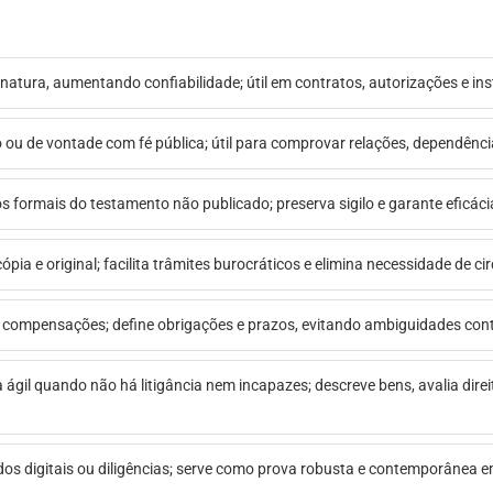
inatura, aumentando confiabilidade; útil em contratos, autorizações e in
o ou de vontade com fé pública; útil para comprovar relações, dependênc
itos formais do testamento não publicado; preserva sigilo e garante eficáci
ópia e original; facilita trâmites burocráticos e elimina necessidade de 
e compensações; define obrigações e prazos, evitando ambiguidades cont
a ágil quando não há litigância nem incapazes; descreve bens, avalia direi
údos digitais ou diligências; serve como prova robusta e contemporânea 