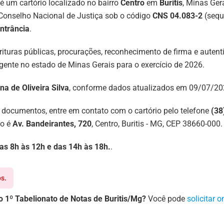
é um cartório localizado no bairro
Centro
em
Buritis
, Minas Ger
Conselho Nacional de Justiça sob o código
CNS 04.083-2
(seque
ntrância
.
scrituras públicas, procurações, reconhecimento de firma e aut
ente no estado de Minas Gerais para o exercício de 2026.
na de Oliveira Silva
, conforme dados atualizados em 09/07/202
 documentos, entre em contato com o cartório pelo telefone
(38
ço é
Av. Bandeirantes, 720
, Centro, Buritis - MG, CEP 38660-000.
 das 8h às 12h e das 14h às 18h.
.
s.
o 1º Tabelionato de Notas de Buritis/Mg?
Você pode
solicitar o